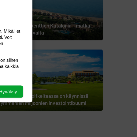
Makujen ja golfkenttien Katalonia – matka
. Mikäli et
alkaa Costa Bravalta
i. Voit
on
 on siihen
aa kaikkia
Hyväksy
Costa Bravan golfkeitaassa on käynnissä
kymmenien miljoonien investointibuumi