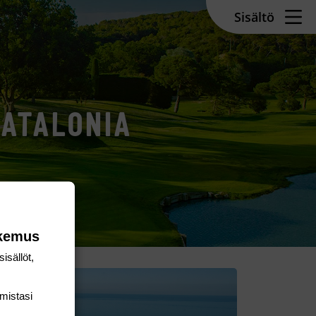
Sisältö
KATALONIA
okemus
isällöt,
mis­tasi