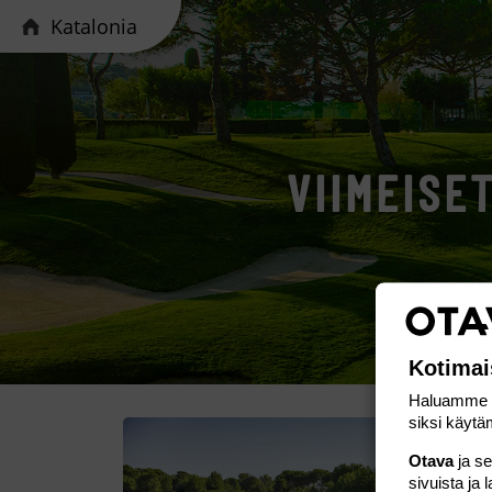
Katalonia
VIIMEISE
Kotimai
Haluamme ta
siksi käytäm
Otava
ja s
sivuista ja 