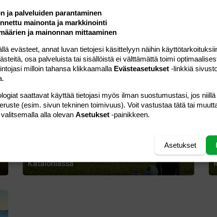
ön ja palveluiden parantaminen
nettu mainonta ja markkinointi
määrien ja mainonnan mittaaminen
Makujen ja golfkenttien Katalonia – matka
 evästeet, annat luvan tietojesi käsittelyyn näihin käyttötarkoituksiin
jatkuu Costa Barcelonassa
teitä, osa palveluista tai sisällöistä ei välttämättä toimi optimaalisest
intojasi milloin tahansa klikkaamalla
Evästeasetukset
-linkkiä sivust
a.
logiat saattavat käyttää tietojasi myös ilman suostumustasi, jos niillä
peruste (esim. sivun tekninen toimivuus). Voit vastustaa tätä tai muutt
 valitsemalla alla olevan
Asetukset
-painikkeen.
Asetukset
Makujen, maisemien ja golfin juhlaa
Kataloniassa