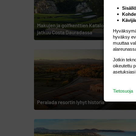
Sisäll
Kohden
Kävijä
Makujen ja golfkenttien Katalonia – matka
Hyväksymällä
jatkuu Costa Dauradassa
hyväksy eväs
muuttaa val
alareunass
Jotkin tekno
oikeutettu 
asetuksiasi
Tietosuoja
Peralada resortin lyhyt historia