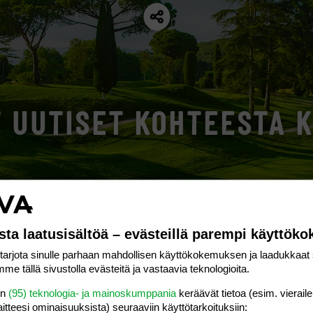
T UUTISET KOHTEESTA 
sta laatusisältöä – evästeillä parempi käyttök
rjota sinulle parhaan mahdollisen käyttökokemuksen ja laadukkaat s
me tällä sivustolla evästeitä ja vastaavia teknologioita.
en
(95) teknologia- ja mainoskumppania
keräävät tietoa (esim. vieraile
laitteesi ominaisuuk­sista) seuraaviin käyttötarkoituksiin: